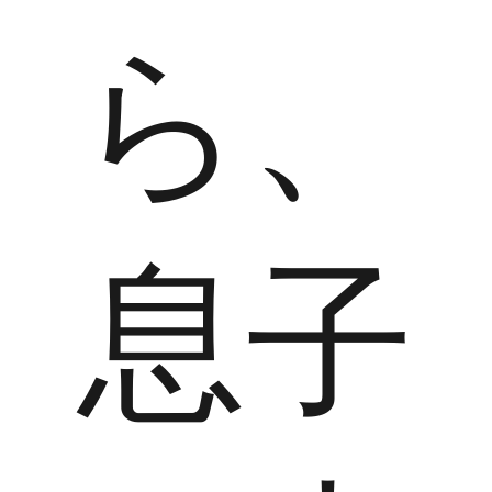
ら、
息子