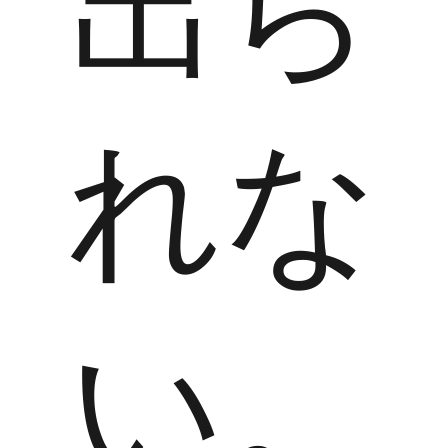
出ら
れな
い。