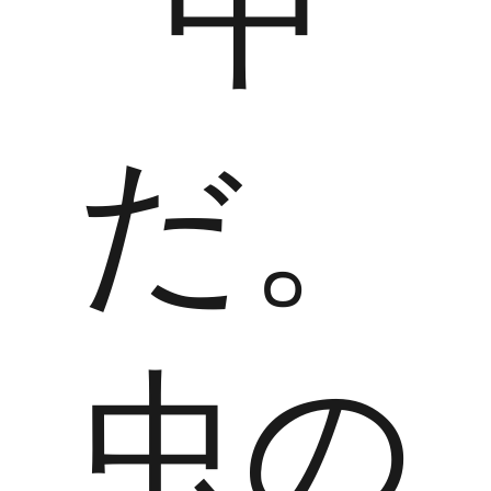
中
だ。
虫の