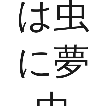
は虫
に夢