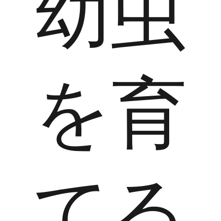
幼虫
を育
てる