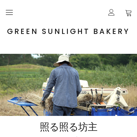
ABOUT US
GREEN SUNLIGHT BAKERY
ONLINE SHOP
GUIDE
BLOG
CONTACT
照る照る坊主