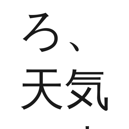
ろ、
天気