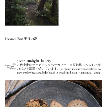
Previous Post
実りの夏。
green_sunlight_bakery
古代小麦のオーガニックベーカリー。自家栽培スペルト小麦
のパンを薪窯で焼いています。
Organic ancient wheat bakery. We
grow spelt wheat and bake bread in wood fired oven.
Karuizawa, Japan