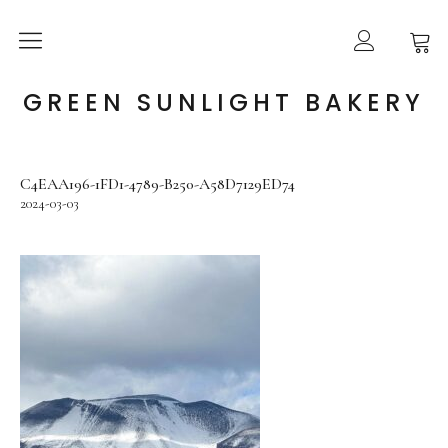
ABOUT US
GREEN SUNLIGHT BAKERY
ONLINE SHOP
C4EAA196-1FD1-4789-B250-A58D7129ED74
GUIDE
2024-03-03
BLOG
CONTACT