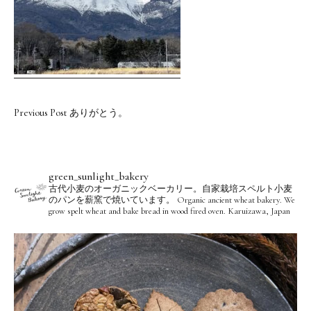
Previous Post
ありがとう。
green_sunlight_bakery
古代小麦のオーガニックベーカリー。自家栽培スペルト小麦
のパンを薪窯で焼いています。
Organic ancient wheat bakery. We
grow spelt wheat and bake bread in wood fired oven.
Karuizawa, Japan