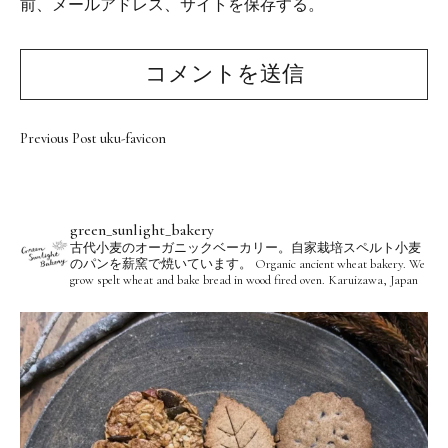
前、メールアドレス、サイトを保存する。
Previous Post
uku-favicon
green_sunlight_bakery
古代小麦のオーガニックベーカリー。自家栽培スペルト小麦
のパンを薪窯で焼いています。
Organic ancient wheat bakery. We
grow spelt wheat and bake bread in wood fired oven.
Karuizawa, Japan