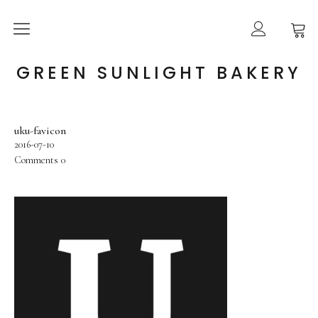
ABOUT US
GREEN SUNLIGHT BAKERY
ONLINE SHOP
uku-favicon
GUIDE
2016-07-10
Comments
0
BLOG
CONTACT