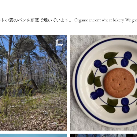
ルト小麦のパンを薪窯で焼いています。
Organic ancient wheat bakery. We grow