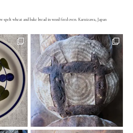
 spelt wheat and bake bread in wood fired oven.
Karuizawa, Japan