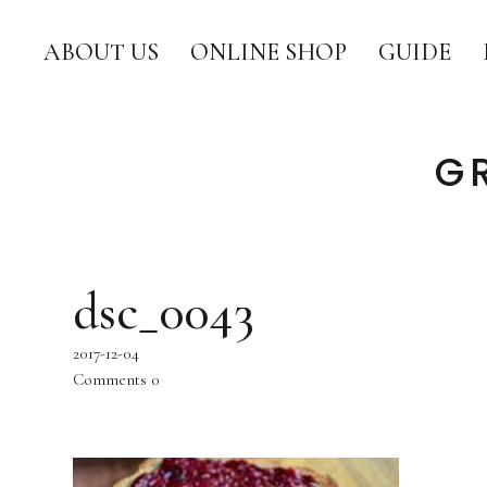
ABOUT US
ONLINE SHOP
GUIDE
G
dsc_0043
2017-12-04
Comments
0