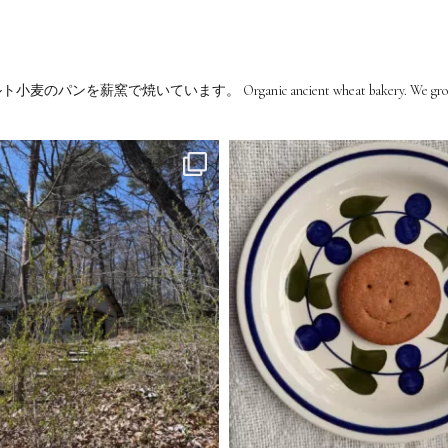
ルト小麦のパンを薪窯で焼いています。
Organic ancient wheat bakery. We grow