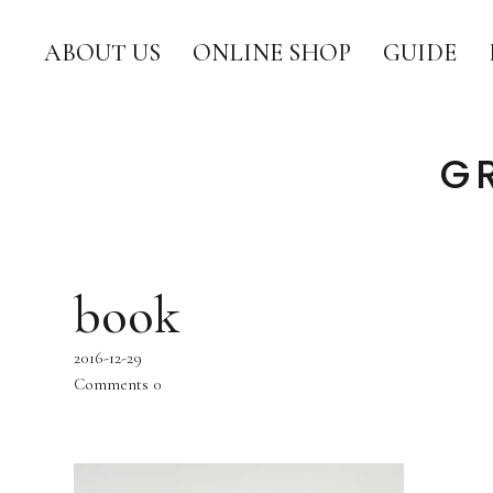
ABOUT US
ONLINE SHOP
GUIDE
G
book
2016-12-29
Comments
0