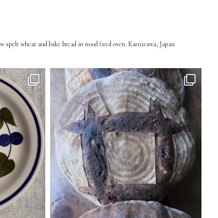
 spelt wheat and bake bread in wood fired oven.
Karuizawa, Japan