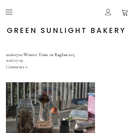
ABOUT US
GREEN SUNLIGHT BAKERY
ONLINE SHOP
20160701-Winter Time in Raglan-105
GUIDE
2016-07-09
Comments
0
BLOG
CONTACT