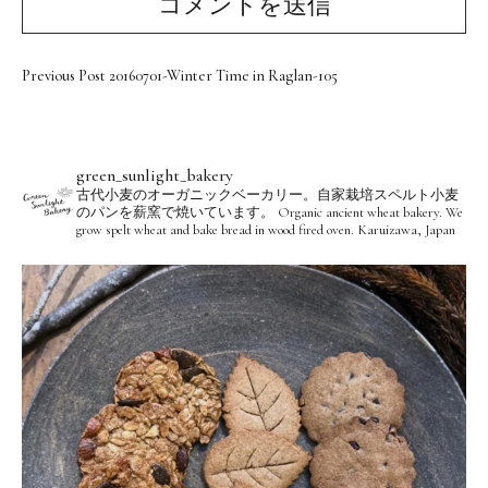
Previous Post
20160701-Winter Time in Raglan-105
green_sunlight_bakery
古代小麦のオーガニックベーカリー。自家栽培スペルト小麦
のパンを薪窯で焼いています。
Organic ancient wheat bakery. We
grow spelt wheat and bake bread in wood fired oven.
Karuizawa, Japan