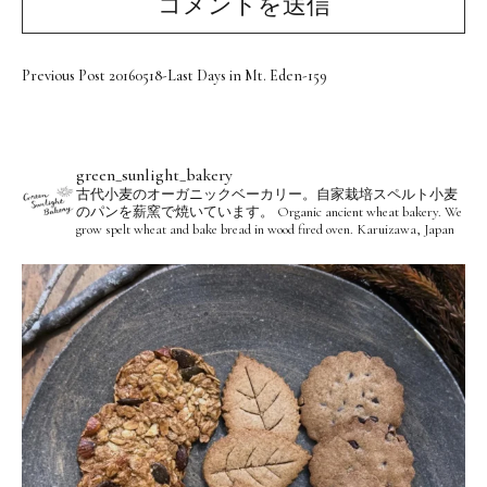
Previous Post
20160518-Last Days in Mt. Eden-159
green_sunlight_bakery
古代小麦のオーガニックベーカリー。自家栽培スペルト小麦
のパンを薪窯で焼いています。
Organic ancient wheat bakery. We
grow spelt wheat and bake bread in wood fired oven.
Karuizawa, Japan