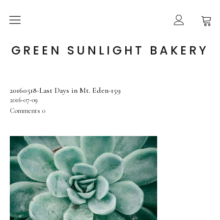
ABOUT US
GREEN SUNLIGHT BAKERY
ONLINE SHOP
20160518-Last Days in Mt. Eden-159
GUIDE
2016-07-09
Comments
0
BLOG
CONTACT